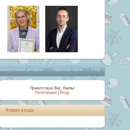
азовательные ресурсы
Обратная связь
FAQ
Приветствую Вас
,
Гость
!
Регистрация
|
Вход
Форма входа