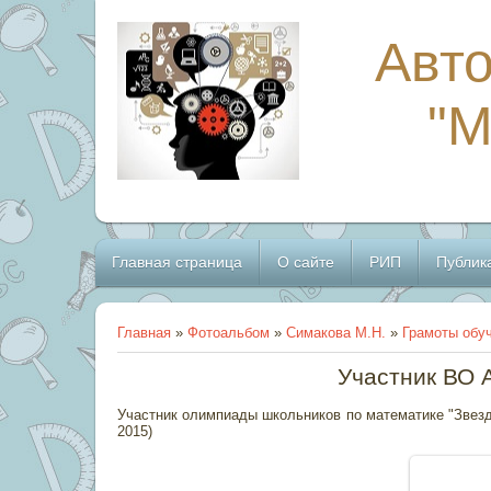
Авто
"
Главная страница
О сайте
РИП
Публик
Главная
»
Фотоальбом
»
Симакова М.Н.
»
Грамоты обу
Участник ВО 
Участник олимпиады школьников по математике "Звезда
2015)