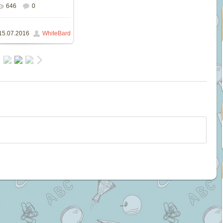
646
0
льном размере
624x857
/
418.8Kb
15.07.2016
WhiteBard