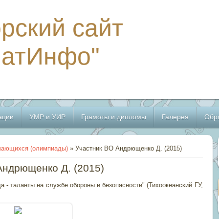
рский сайт
МатИнфо"
ации
УМР и УИР
Грамоты и дипломы
Галерея
Обр
чающихся (олимпиады)
» Участник ВО Андрющенко Д. (2015)
Андрющенко Д. (2015)
 - таланты на службе обороны и безопасности" (Тихоокеанский ГУ,