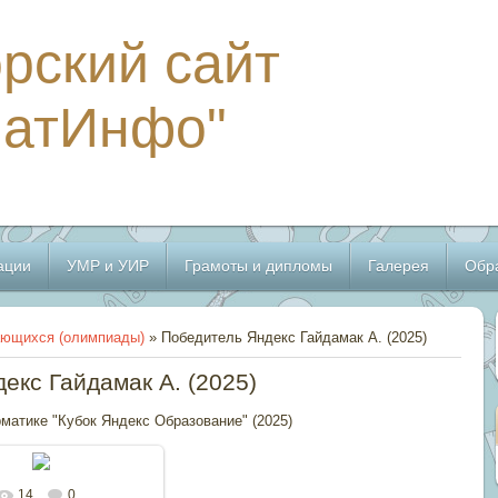
рский сайт
МатИнфо"
ации
УМР и УИР
Грамоты и дипломы
Галерея
Обр
ающихся (олимпиады)
» Победитель Яндекс Гайдамак А. (2025)
екс Гайдамак А. (2025)
матике "Кубок Яндекс Образование" (2025)
14
0
льном размере
588x837
/