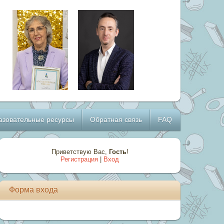
азовательные ресурсы
Обратная связь
FAQ
Приветствую Вас
,
Гость
!
Регистрация
|
Вход
Форма входа