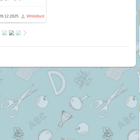
172.4Kb
26.12.2025
WhiteBard