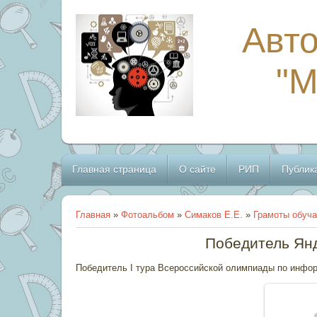
Авто
"
Главная страница
О сайте
РИП
Публик
Главная
»
Фотоальбом
»
Симаков Е.Е.
»
Грамоты обуч
Победитель Янд
Победитель I тура Всероссийской олимпиады по инфор
В реа