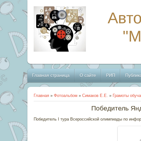
Авто
"
Главная страница
О сайте
РИП
Публик
Главная
»
Фотоальбом
»
Симаков Е.Е.
»
Грамоты обуч
Победитель Янд
Победитель I тура Всероссийской олимпиады по инфор
В реа