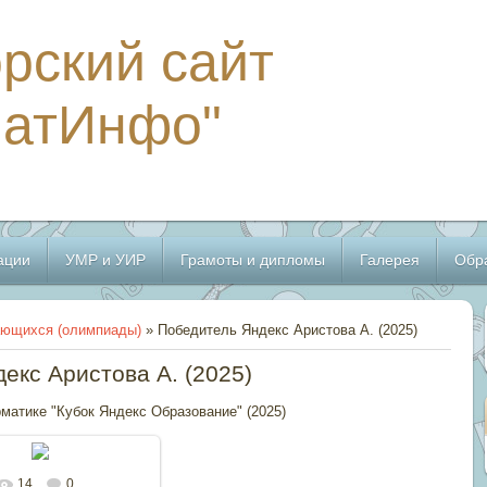
рский сайт
МатИнфо"
ации
УМР и УИР
Грамоты и дипломы
Галерея
Обр
ающихся (олимпиады)
» Победитель Яндекс Аристова А. (2025)
екс Аристова А. (2025)
матике "Кубок Яндекс Образование" (2025)
14
0
льном размере
588x835
/