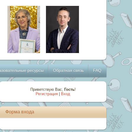
азовательные ресурсы
Обратная связь
FAQ
Приветствую Вас
,
Гость
!
Регистрация
|
Вход
Форма входа