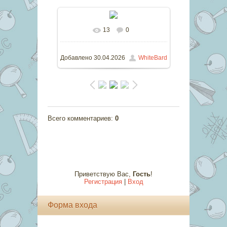
13
0
В реальном размере
673x977
/
906.6Kb
Добавлено
30.04.2026
WhiteBard
Всего комментариев
:
0
Приветствую Вас
,
Гость
!
Регистрация
|
Вход
Форма входа