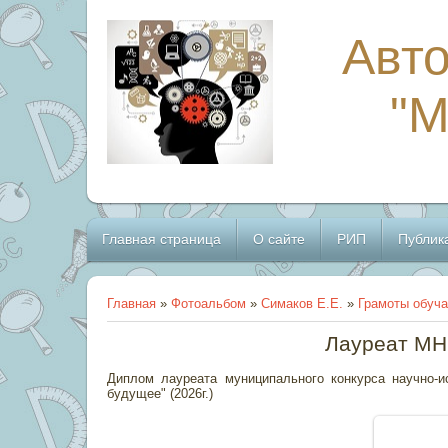
Авто
"
Главная страница
О сайте
РИП
Публик
Главная
»
Фотоальбом
»
Симаков Е.Е.
»
Грамоты обуч
Лауреат МНИ
Диплом лауреата муниципального конкурса научно-и
будущее" (2026г.)