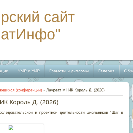
рский сайт
МатИнфо"
ации
УМР и УИР
Грамоты и дипломы
Галерея
Обр
ающихся (конференции)
» Лауреат МНИК Король Д. (2026)
К Король Д. (2026)
сследовательской и проектной деятельности школьников "Шаг в