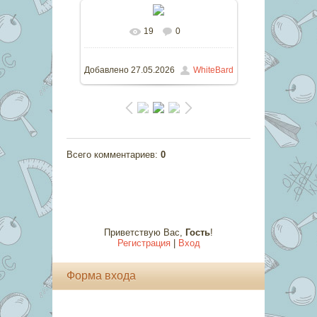
19
0
В реальном размере
1132x1600
/ 300.7Kb
Добавлено
27.05.2026
WhiteBard
Всего комментариев
:
0
Приветствую Вас
,
Гость
!
Регистрация
|
Вход
Форма входа