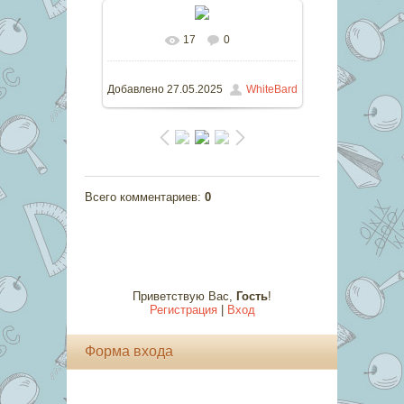
17
0
В реальном размере
1132x1600
/ 282.2Kb
Добавлено
27.05.2025
WhiteBard
Всего комментариев
:
0
Приветствую Вас
,
Гость
!
Регистрация
|
Вход
Форма входа