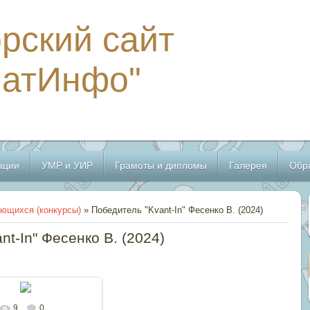
рский сайт
МатИнфо"
ации
УМР и УИР
Грамоты и дипломы
Галерея
Обр
ющихся (конкурсы)
» Победитель "Kvant-In" Фесенко В. (2024)
nt-In" Фесенко В. (2024)
9
0
В реальном размере