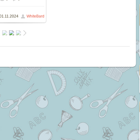
52x864
/ 203.0Kb
01.11.2024
WhiteBard