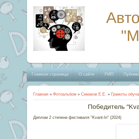
Авто
"
Главная страница
О сайте
РИП
Публик
Главная
»
Фотоальбом
»
Симаков Е.Е.
»
Грамоты обуча
Победитель "Kva
Диплом 2 степени фестиваля "Kvant-In" (2024)