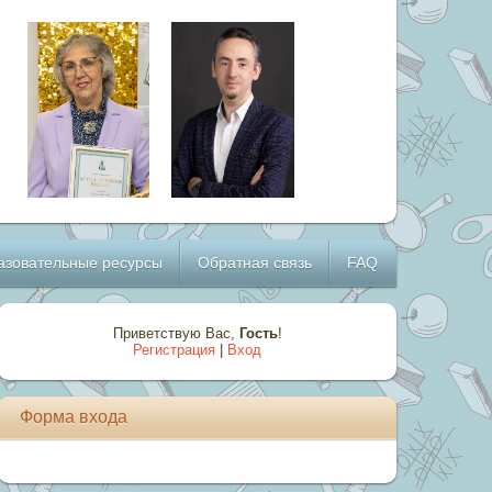
азовательные ресурсы
Обратная связь
FAQ
Приветствую Вас
,
Гость
!
Регистрация
|
Вход
Форма входа